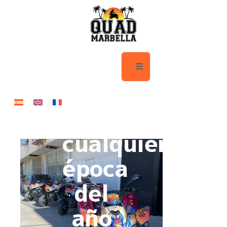
es
imprescindibl
en
Marbella
en
cualquier
época
del
año