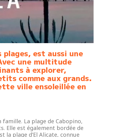
 plages, est aussi une
 Avec une multitude
inants à explorer,
etits comme aux grands.
te ville ensoleillée en
n famille. La plage de Cabopino,
ts. Elle est également bordée de
t la plage d’El Alicate, connue