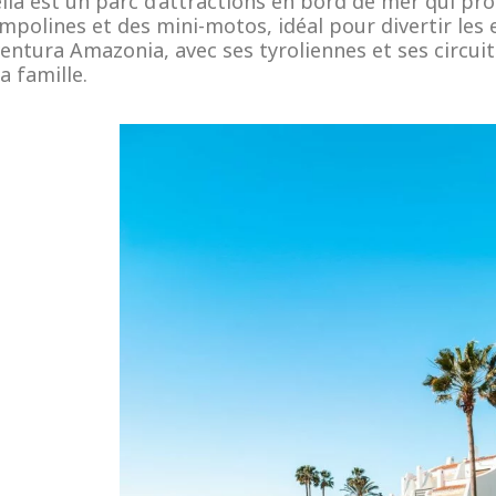
a est un parc d’attractions en bord de mer qui pro
mpolines et des mini-motos, idéal pour divertir les
ntura Amazonia, avec ses tyroliennes et ses circuits 
a famille.