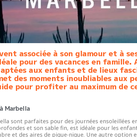
vent associée à son glamour et à ses
déale pour des vacances en famille.
daptées aux enfants et de lieux fasc
met des moments inoubliables aux p
uide pour profiter au maximum de cet
 à Marbella
lla sont parfaites pour des journées ensoleillées e
rofondes et son sable fin, est idéale pour les enfan
mbre et des aires de pique-nique. Une autre option es