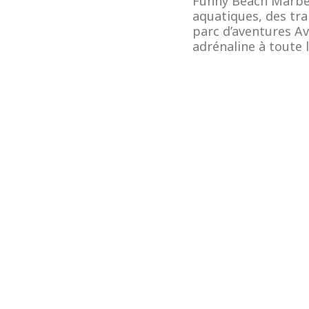
Funny Beach Marbell
aquatiques, des tra
parc d’aventures Ave
adrénaline à toute l